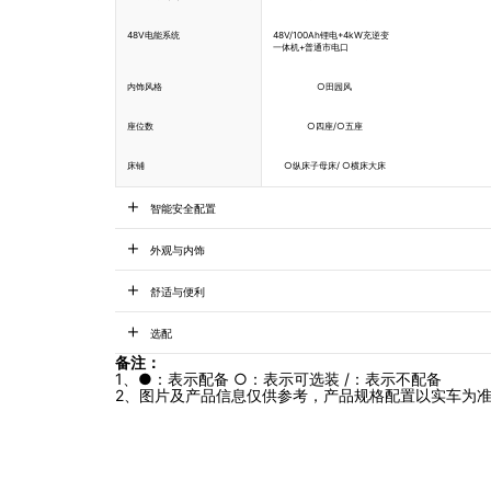
48V电能系统
48V/100Ah锂电+4kW充逆变
一体机+普通市电口
内饰风格
○田园风
座位数
○四座/○五座
床铺
○纵床子母床/ ○横床大床
智能安全配置
外观与内饰
舒适与便利
选配
备注：
1、●：表示配备 ○：表示可选装 /：表示不配备
2、图片及产品信息仅供参考，产品规格配置以实车为