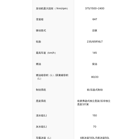
发动机最大扭矩（ N·m/rpm）
375/1500~2400
变速箱
6AT
驱动形式
后驱
轮胎
235/65R16LT
最高车速（km/h）
145
燃油
柴油
燃油箱容积（L）/尿素罐容积
80/20
（L）
制动系统
前/后盘式制动
悬架系统
前麦弗逊式独立悬架/后非独立
悬架3片簧
清水箱(L)
150
灰水箱(L)
70
车载冰箱（L）
4座冰箱100L/5座冰箱50L