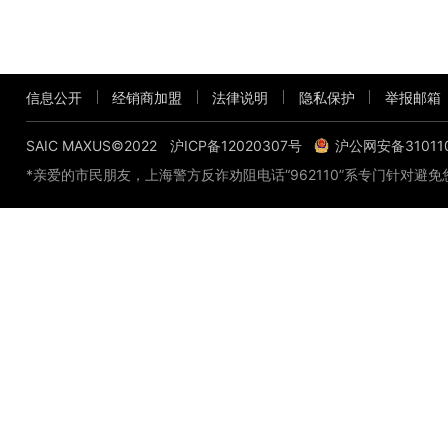
信息公开
经销商加盟
法律说明
隐私保护
举报邮箱
SAIC MAXUS©2022
沪ICP备12020307号
沪公网安备310110
*亲爱的市民朋友，上海警方反诈劝阻电话“962110”系专门针对