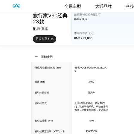
全系车型
大通品牌
科
旅行家V90经典
旅行家V90经典版6AT
横床/纵床
23款
配置版本
市场指导价（元）
RMB 299,800
更多车型对比
基础参数
外观尺寸:长x宽x高 (mm)
5940x2062/2099x2825/277
0
轴距(mm)
3760
发动排放标准
国六b
发动机型式
上汽π柴油发动机：四缸16气
门，双轴平衡系统，双独立冷却
循环，变排量机油泵，变涡流比
发动机排量（ml）
1996
发动机额定功率（kW/rpm)
110/3500