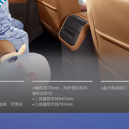
•轴距2975mm，内外宽比82%，
•超大电动移门
轴长比61%
•二排腿部空间947mm
放倒、可滑动
•三排腿部空间761mm