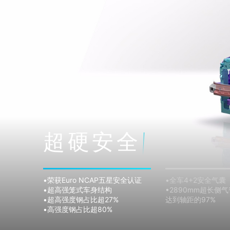
超硬安全
•荣获Euro NCAP五星安全认证
•全车4+2安全气囊
•超高强笼式车身结构
•2890mm超长侧
•超高强度钢占比超27%
达到轴距的9
•高强度钢占比超80%