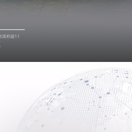
面积超1.1
㎡
帘