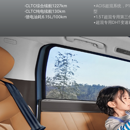
·CLTC综合续航1227km
•ACIS超混系统，P
·CLTC纯电续航130km
型
·馈电油耗6.15L/100km
•1.5T超混专用第
•超混专用DHT变速