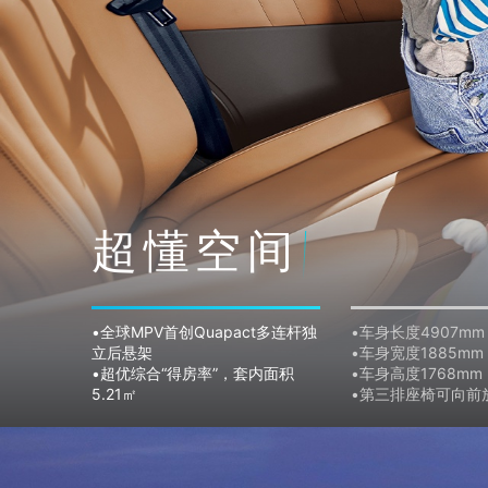
超懂空间
•全球MPV首创Quapact多连杆独
•车身长度4907mm
立后悬架
•车身宽度1885mm
•超优综合“得房率”，套内面积
•车身高度1768mm
5.21㎡
•第三排座椅可向前