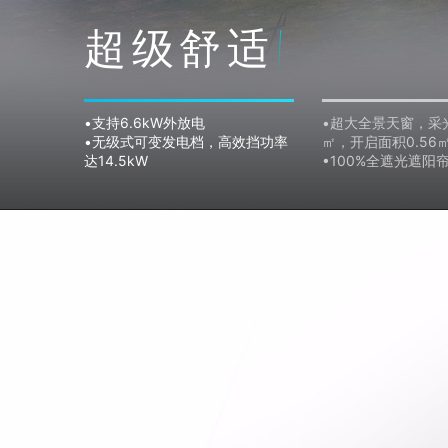
超级舒适
•支持6.6kW外放电
•超大全景天窗，采光
•无级式可变发电档，高效挡功率
㎡，开启面积0.56
达14.5kW
•100%全遮光遮阳