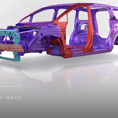
气帘，覆盖长度
7%