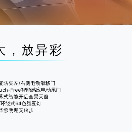
大，放异彩
能防夹左/右侧电动滑移门
ouch-Free智能感应电动尾门
幕式智能开启全景天窗
D环绕式64色氛围灯
华照明迎宾踏步