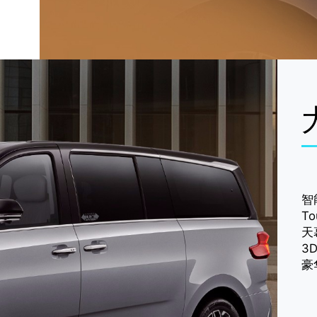
智
T
天
3
豪